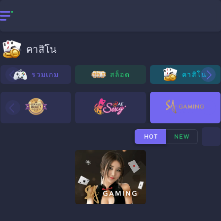
คาสิโน
รวมเกม
สล็อต
คาสิโน
HOT
NEW