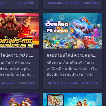
ิง เข้ามาสมัครสมาชิก
เล่นเกมที่น่าตื่นเต้นและมี
2024
DECEMBER 6, 2023
รายละเอียด
รายละเอียด
้นเล่นเกมกันได้เลย
รางวัลมากมาย ค้นพบเคล็ดลับ
จากผู้เชี่ยวชาญ คำถามที่พบ
บ่อย และอื่น ๆ อีกมากมาย
พนันออนไลน์ความเพลิดเพลินและความมั่งคั่ง
สล็อตออนไลน์ ความสนุกและโอกาสในการชนะที่ไม่มีที่สิ้นสุด
อนไลน์ได้รับความ
สล็อตออนไลน์เป็นหนึ่งในเกม
ย่างมากในปัจจุบัน
คาสิโนที่ยอดนิยมอย่างมากใน
จกรรมที่มาพร้อมกับ
ปัจจุบัน การพบประสบการณ์
้อเสียของมัน ใน
การเล่นเกมสล็อตออนไลน์ไม่
28, 2023
OCTOBER 14, 2023
รายละเอียด
รายละเอียด
้เราจะสำรวจด้าน
เพียงแต่สนุกและตื่นเต้นเท่านั้น
ละเสียของการพนัน
แต่ยังมีโอกาสในการชนะ
รางวัลใหญ่ที่ไม่มีที่สิ้นสุด