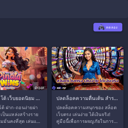
ทดลอง
สล็อต ออโต้ เว็บยอดนิยม ศูนย์รวมเกมทำเงินชั้นนำที่เหมาะแก่การสร้างกำไร
ปลดล็อคความตื่นเต้น สำรวจประสบการณ์สุดพิเศษของ สล็อตเว็บตรง เล่นง่าย ได้เงินจริง พร้อมความรู้สึกสนุกสนาน
โต้ ฝาก-ถอนง่ายผ่า
ปลดล็อคความสนุกของ สล็อต
 เป็นแหล่งสร้างราย
เว็บตรง เล่นง่าย ได้เงินจริง!
ามมั่นคงที่สุด เล่นแล้ว
คู่มือนี้เพื่อการผจญภัยในการ