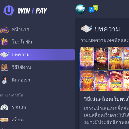
บทความ
หน้าแรก
รวมบทความเทคนิคและวิ
โปรโมชั่น
บทความ
วิธีใช้งาน
ติดต่อเรา
เกมและคาสิโน
รวมเกม
เราจะนำเสนอเคล็ดลับ
เล่นสล็อตเว็บตรงให้ไ
สล็อต
อย่างมีประสิทธิภาพแล