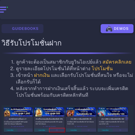
GUIDEBOOKS
DEMOS
วิธีรับโปรโมชั่นฝาก
ลูกค้าจะต้องเป็นสมาชิกกับยูวินไอเปย์แล้ว 
สมัครคลิกเลย
ดูรายละเอียดโปรโมชั่นได้ที่หน้าต่าง 
โปรโมชั่น
เข้าหน้า 
ฝากเงิน
 และเลือกรับโปรโมชั่นที่สนใจ หรือจะไม่
เลือกรับก็ได้
หลังจากทำการฝากเงินเสร็จสิ้นแล้ว ระบบจะเพิ่มเครดิต
โปรโมชั่นพร้อมกับเครดิตหลักทันที