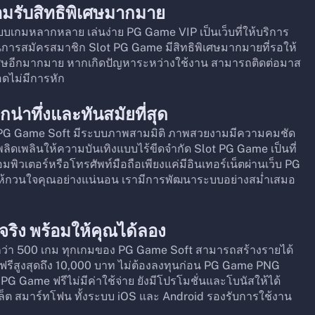
มรับสิทธิพิเศษมากมาย
บเกมหลากหลาย เล่นง่าย PG Game VIP เป็นเว็บที่ให้บริการ
นการสมัครสมาชิก Slot PG Game มีสิทธิพิเศษมากมายที่รอให้
ุดพิเศษอีกมากมาย หากเกิดปัญหาระหว่างใช้งาน สามารถติดต่อมาส
อดไม่มีการหัก
่าทึ่งและทันสมัยที่สุด
มัย PG Game Soft มีระบบภาพสามมิติ ภาพสวยงามมีความคมชัด
ลิดเพลินให้ความบันเทิงแบบไร้ขีดจำกัด Slot PG Game เป็นที่
อมพิวเตอร์หรือโทรศัพท์มือถือเพียงแค่มีอินเทอร์เน็ตผ่านเว็บ PG 
ำให้กวนใจคุณอย่างแน่นอน เรามีการพัฒนาระบบอย่างสม่ำเสมอ 
ิง พร้อมให้คุณได้ลอง
กว่า 500 เกม ทุกเกมของ PG Game Soft สามารถสร้างรายได้
ฟรีสูงสุดถึง 10,000 บาท ไม่ต้องลงทุนก่อน PG Game PNG 
 PG Game ฟรีไม่มีค่าใช้จ่าย ยังมีโปรโมชั่นและโบนัสให้ได้
ล็ต สมาร์ทโฟน ทั้งระบบ iOS และ Android รองรับการใช้งาน