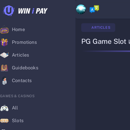
ARTICLES
Home
PG Game Slot เว็
Promotions
Articles
Guidebooks
Contacts
GAMES & CASINOS
All
Slots