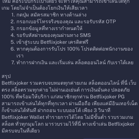
ใหม่ คือระบบกระเป๋าเดียว จะทำให้คุณสามารถเข้าเล่นได้ทุก
เกม โดยไม่จำเป็นต้องโยกเงินให้เสียเวลา
กดปุ่ม สมัครสมาชิก ทางด้านล่าง
กรอกเบอร์โทรจริงของคุณ และรอรับรหัส OTP
กรอกข้อมูลที่ทางเรากำหนดให้
รอรับหัสผ่านของคุณผ่านทาง SMS
เข้าสู่ระบบ Betflixjoker เครดิตฟรี
หากคุณต้องการรับโปร 100% โปรดติดต่อพนักงานของ
เรา
ทำการฝากเงิน และเริ่มเล่น สล็อตออนไลน์ กับเราได้เลย
สรุป
Betflixjoker รวมครบจบหมดทุกค่ายเกม สล็อตออนไลน์ ที่นี่ เว็บ
ตรง สล็อตรวมทุกค่าย ไม่ผ่านเอเย่นต์ การเงินมั่นคง ปลอดภัย 
100% ที่พร้อมให้บริกา แก่สมาชิกทุกท่าน Betflixjoker PG 
สามารถเข้าเล่นได้ทุกที่ทุกเวลา ผ่านมือถือ เพียงแค่มีอินเทอร์เน็ต 
ก็เข้าเล่นได้ทันที ฝากถอน ระบบออโต้ เพียง 3 วินาที 
Betflixjoker Wallet ทำรายการได้โดย ไม่มีขั้นต่ำ รวบรวมเกม
สล็อต ทั่วทุกมุมโลก มารวบรวมไว้ที่นี่ ทางเข้าเล่น Betflixjoker 
มีครบจบในที่เดียว