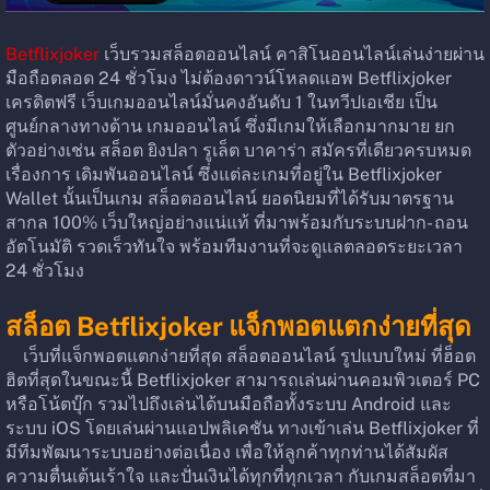
Betflixjoker
 เว็บรวมสล็อตออนไลน์ คาสิโนออนไลน์เล่นง่ายผ่าน
มือถือตลอด 24 ชั่วโมง ไม่ต้องดาวน์โหลดแอพ Betflixjoker 
เครดิตฟรี เว็บเกมออนไลน์มั่นคงอันดับ 1 ในทวีปเอเชีย เป็น
ศูนย์กลางทางด้าน เกมออนไลน์ ซึ่งมีเกมให้เลือกมากมาย ยก
ตัวอย่างเช่น สล็อต ยิงปลา รูเล็ต บาคาร่า สมัครที่เดียวครบหมด
เรื่องการ เดิมพันออนไลน์ ซึ่งแต่ละเกมที่อยู่ใน Betflixjoker 
Wallet นั้นเป็นเกม สล็อตออนไลน์ ยอดนิยมที่ได้รับมาตรฐาน
สากล 100% เว็บใหญ่อย่างแน่แท้ ที่มาพร้อมกับระบบฝาก- ถอน 
อัตโนมัติ รวดเร็วทันใจ พร้อมทีมงานที่จะดูแลตลอดระยะเวลา 
24 ชั่วโมง
สล็อต Betflixjoker แจ็กพอตแตกง่ายที่สุด
	เว็บที่แจ็กพอตแตกง่ายที่สุด สล็อตออนไลน์ รูปแบบใหม่ ที่ฮ็อต
ฮิตที่สุดในขณะนี้ Betflixjoker สามารถเล่นผ่านคอมพิวเตอร์ PC 
หรือโน้ตบุ๊ก รวมไปถึงเล่นได้บนมือถือทั้งระบบ Android และ
ระบบ iOS โดยเล่นผ่านแอปพลิเคชัน ทางเข้าเล่น Betflixjoker ที่
มีทีมพัฒนาระบบอย่างต่อเนื่อง เพื่อให้ลูกค้าทุกท่านได้สัมผัส
ความตื่นเต้นเร้าใจ และปั่นเงินได้ทุกที่ทุกเวลา กับเกมสล็อตที่มา