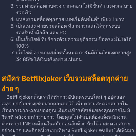
รวมค่ายสล็อตเว็บตรง ฝาก-ถอน ไม่มีขั้นต่ำ สะดวกสบาย 
รวดเร็ว
แหล่งรวมสล็อตทุกค่าย เบทเริ่มต้นขั้นต่ำ เพียง 1 บาท
เป็นแหล่ง ค่ายรวมสล็อต ที่สามารถเล่นได้ทุกระบบ 
รองรับทั้งมือถือ และ PC
เป็นเว็บไซต์ ที่บริการด้วยความยุติธรรม ซื่อตรง มั่นใจได้ 
100%
เว็บไซต์ ค่ายเกมสล็อตทั้งหมด การันตีเป็นเว็บแตกง่ายสูง
ถึง 85% ได้เงินจริงอย่างแน่นอน
สมัคร Betflixjoker เว็บรวมสล็อตทุกค่าย​
ง่าย ๆ
	Betflixjoker เว็บเราได้ทำการอัปเดตระบบใหม่ ๆ อยู่ตลอด
เวลา ยกตัวอย่างเช่น ฝากถอนออโต้ เพิ่มความสะดวกสบายใน
เรื่องการฝาก-ถอนของคุณ เงินจะเข้ารหัสเล่นของคุณภายใน 3 
วินาที หลังจากทำรายการ โดยคุณไม่จำเป็นต้องแจ้งพนักงาน
ผ่านทาง LINE เหมือนในสมัยก่อนอีกด้วย นับได้ว่าสะดวกสบาย
อย่างมาก และอีกหนึ่งระบบที่ทาง Betflixjoker Wallet ได้เพิ่มมา