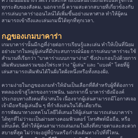
ความนิยมอย่างรวดเร็ว และกลายเป็นหนึ่งในเกมที่เป็นที่รู้จักใน
ทุกระดับของสังคม. นอกจากนี้ ความสะดวกสบายที่เกี่ยวข้องกับ
การเล่นบาคาร่าออนไลน์ได้เพิ่มขึ้นอย่างมหาศาล ทำให้ผู้คน
สามารถเข้าถึงและเล่นเกมนี้ได้ทุกที่ทุกเวลา.
กฎของเกมบาคาร่า
เกมบาคาร่านั้นมีกฎที่ง่ายต่อการเรียนรู้และเล่น ทำให้เป็นที่นิยม
อย่างมากในหมู่ผู้เล่นที่มีประสบการณ์น้อย การเล่นบาคาร่าจะใช้
สำนวนที่เรียกว่า "บาคาร่าแบบภาษาง่าย" ซึ่งประกอบไปด้วยการ
เดิมพันบนผลรวมของไพ่ระหว่าง "ผู้เล่น" และ "แบงค์" โดยที่ผู้
เล่นสามารถเดิมพันได้ในฝั่งใดฝั่งหนึ่งหรือทั้งสองฝั่ง.
ความง่ายในกฎของเกมทำให้มันเป็นเลือกที่ดีสำหรับผู้ที่ต้องการ
ทดลองเข้าสู่โลกของการพนัน. นอกจากนี้ บาคาร่ายังมีองค์
ประกอบทางสังคมที่น่าสนใจ เนื่องจากผู้เล่นสามารถมีโอกาสเจอ
เจ้ามือหรือผู้เล่นอื่น ๆ ที่กำลังเล่นในโต๊ะเดียวกัน.
การพัฒนาทางเทคโนโลยีได้เสนอให้ผู้เล่นสามารถเล่นบาคาร่า
ได้ทุกที่ไม่ว่าจะเป็นผ่านทางคอมพิวเตอร์ โทรศัพท์มือถือ, หรือ
แท็บเล็ต. นี้ทำให้ผู้คนสามารถเล่นเกมในสิ่งที่สบายตาและสะดวก
สบายที่สุด ไม่ว่าจะอยู่ที่บ้านหรือกำลังเดินทางไปที่ที่ไหน.