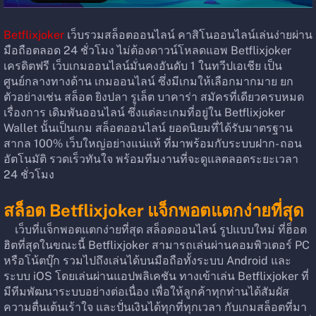
Betflixjoker
 เว็บรวมสล็อตออนไลน์ คาสิโนออนไลน์เล่นง่ายผ่าน
มือถือตลอด 24 ชั่วโมง ไม่ต้องดาวน์โหลดแอพ Betflixjoker 
เครดิตฟรี เว็บเกมออนไลน์มั่นคงอันดับ 1 ในทวีปเอเชีย เป็น
ศูนย์กลางทางด้าน เกมออนไลน์ ซึ่งมีเกมให้เลือกมากมาย ยก
ตัวอย่างเช่น สล็อต ยิงปลา รูเล็ต บาคาร่า สมัครที่เดียวครบหมด
เรื่องการ เดิมพันออนไลน์ ซึ่งแต่ละเกมที่อยู่ใน Betflixjoker 
Wallet นั้นเป็นเกม สล็อตออนไลน์ ยอดนิยมที่ได้รับมาตรฐาน
สากล 100% เว็บใหญ่อย่างแน่แท้ ที่มาพร้อมกับระบบฝาก- ถอน 
อัตโนมัติ รวดเร็วทันใจ พร้อมทีมงานที่จะดูแลตลอดระยะเวลา 
24 ชั่วโมง
สล็อต Betflixjoker แจ็กพอตแตกง่ายที่สุด
	เว็บที่แจ็กพอตแตกง่ายที่สุด สล็อตออนไลน์ รูปแบบใหม่ ที่ฮ็อต
ฮิตที่สุดในขณะนี้ Betflixjoker สามารถเล่นผ่านคอมพิวเตอร์ PC 
หรือโน้ตบุ๊ก รวมไปถึงเล่นได้บนมือถือทั้งระบบ Android และ
ระบบ iOS โดยเล่นผ่านแอปพลิเคชัน ทางเข้าเล่น Betflixjoker ที่
มีทีมพัฒนาระบบอย่างต่อเนื่อง เพื่อให้ลูกค้าทุกท่านได้สัมผัส
ความตื่นเต้นเร้าใจ และปั่นเงินได้ทุกที่ทุกเวลา กับเกมสล็อตที่มา