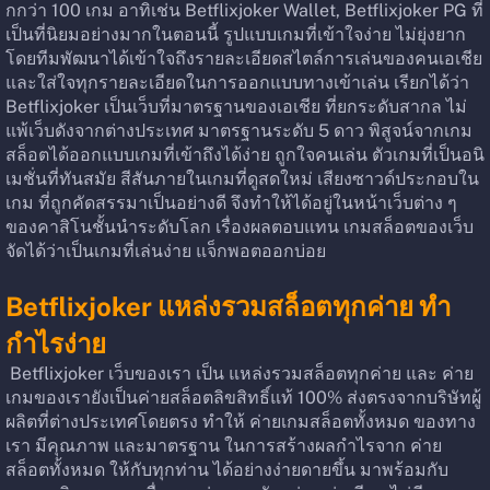
กกว่า 100 เกม อาทิเช่น Betflixjoker Wallet, Betflixjoker PG ที่
เป็นที่นิยมอย่างมากในตอนนี้ รูปแบบเกมที่เข้าใจง่าย ไม่ยุ่งยาก 
โดยทีมพัฒนาได้เข้าใจถึงรายละเอียดสไตล์การเล่นของคนเอเชีย 
และใส่ใจทุกรายละเอียดในการออกแบบทางเข้าเล่น เรียกได้ว่า 
Betflixjoker เป็นเว็บที่มาตรฐานของเอเชีย ที่ยกระดับสากล ไม่
แพ้เว็บดังจากต่างประเทศ มาตรฐานระดับ 5 ดาว พิสูจน์จากเกม
สล็อตได้ออกแบบเกมที่เข้าถึงได้ง่าย ถูกใจคนเล่น ตัวเกมที่เป็นอนิ
เมชั่นที่ทันสมัย สีสันภายในเกมที่ดูสดใหม่ เสียงซาวด์ประกอบใน
เกม ที่ถูกคัดสรรมาเป็นอย่างดี จึงทำให้ได้อยู่ในหน้าเว็บต่าง ๆ 
ของคาสิโนชั้นนำระดับโลก เรื่องผลตอบแทน เกมสล็อตของเว็บ 
จัดได้ว่าเป็นเกมที่เล่นง่าย แจ็กพอตออกบ่อย
Betflixjoker แหล่งรวมสล็อตทุกค่าย ทำ
กำไรง่าย
 Betflixjoker เว็บของเรา เป็น แหล่งรวมสล็อตทุกค่าย และ ค่าย
เกมของเรายังเป็นค่ายสล็อตลิขสิทธิ์แท้ 100% ส่งตรงจากบริษัทผู้
ผลิตที่ต่างประเทศโดยตรง ทำให้ ค่ายเกมสล็อตทั้งหมด ของทาง
เรา มีคุณภาพ และมาตรฐาน ในการสร้างผลกำไรจาก ค่าย
สล็อตทั้งหมด ให้กับทุกท่าน ได้อย่างง่ายดายขึ้น มาพร้อมกับ