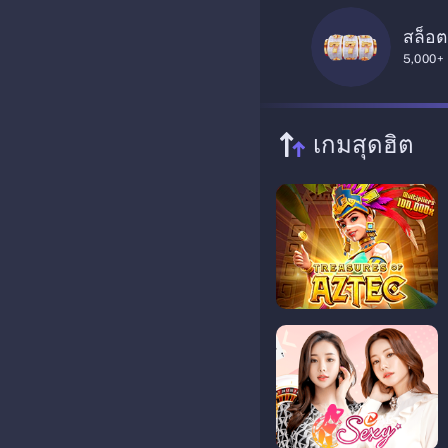
สล็อต
5,000+
เกมสุดฮิต