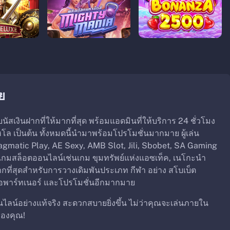
ย
นัสเงินฝากที่ให้มากที่สุด พร้อมแอดมินที่ให้บริการ 24 ชั่วโมง
ล เป็นต้น ทั้งหมดนี้นำมาพร้อมโปรโมชั่นมากมาย ผู้เล่น
gmatic Play, AE Sexy, AMB Slot, Jili, Sbobet, SA Gaming
ในเกมสล็อตออนไลน์เช่นเกม ขุมทรัพย์แห่งแอซเท็ค, เนโกะนำ
กที่สุดสำหรับการวางเดิมพันประเภท กีฬา อย่าง สโบเบ็ต
รือพาร์ทเนอร์ และโปรโมชั่นอีกมากมาย
อนไลน์อย่างแท้จริง สะดวกสบายยิ่งขึ้น ไม่ว่าคุณจะเล่นภายใน
ของคุณ!