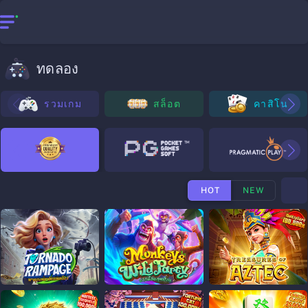
ทดลอง
รวมเกม
สล็อต
คาสิโน
HOT
NEW