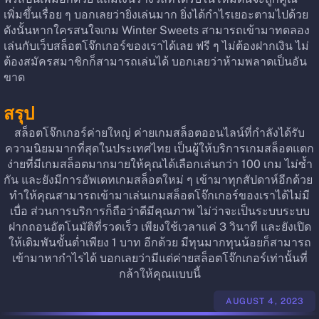
เพิ่มขึ้นเรื่อย ๆ บอกเลยว่ายิ่งเล่นมาก ยิ่งได้กำไรเยอะตามไปด้วย 
ดังนั้นหากใครสนใจเกม Winter Sweets สามารถเข้ามาทดลอง
เล่นกับเว็บสล็อตโจ๊กเกอร์ของเราได้เลย ฟรี ๆ ไม่ต้องฝากเงิน ไม่
ต้องสมัครสมาชิกก็สามารถเล่นได้ บอกเลยว่าห้ามพลาดเป็นอัน
ขาด
สรุป
สล็อตโจ๊กเกอร์ค่ายใหญ่ ค่ายเกมสล็อตออนไลน์ที่กำลังได้รับ
ความนิยมมากที่สุดในประเทศไทย เป็นผู้ให้บริการเกมสล็อตแตก
ง่ายที่มีเกมสล็อตมากมายให้คุณได้เลือกเล่นกว่า 100 เกม ไม่ซํ้า
กัน และยังมีการอัพเดทเกมสล็อตใหม่ ๆ เข้ามาทุกสัปดาห์อีกด้วย 
ทำให้คุณสามารถเข้ามาเล่นเกมสล็อตโจ๊กเกอร์ของเราได้ไม่มี
เบื่อ ส่วนการบริการก็ถือว่าดีมีคุณภาพ ไม่ว่าจะเป็นระบบระบบ
ฝากถอนอัตโนมัติที่รวดเร็ว เพียงใช้เวลาแค่ 3 วินาที และยังเปิด
ให้เดิมพันขั้นตํ่าเพียง 1 บาท อีกด้วย มีทุนมากทุนน้อยก็สามารถ
เข้ามาหากำไรได้ บอกเลยว่ามีแต่ค่ายสล็อตโจ๊กเกอร์เท่านั้นที่
กล้าให้คุณแบบนี้
AUGUST 4, 2023