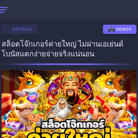
ARTICLES
DEMOS
สล็อตโจ๊กเกอร์ค่ายใหญ่ ไม่ผ่านเอเย่นต์
โบนัสแตกง่ายจ่ายจริงแน่นอน