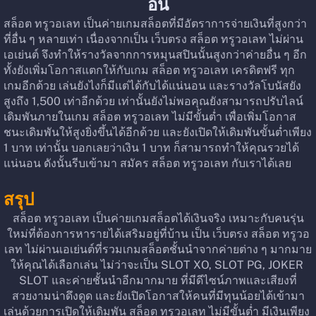
อื่น
สล็อต ทรูวอเลท เป็นค่ายเกมสล็อตที่มีอัตราการจ่ายเงินที่สูงกว่า
ที่อื่น ๆ หลายเท่า เนื่องจากเป็น เว็บตรง สล็อต ทรูวอเลท ไม่ผ่าน
เอเย่นต์ จึงทำให้รางวัลจากการหมุนสปินนั้นสูงกว่าค่ายอื่น ๆ อีก
ทั้งยังเพิ่มโอกาสแตกให้กับเกม สล็อต ทรูวอเลท เครดิตฟรี ทุก
เกมอีกด้วย เล่นยังไงก็มีแต่ได้กับได้แน่นอน และรางวัลโบนัสยัง
สูงถึง 1,500 เท่าอีกด้วย เท่านั้นยังไม่พอคุณยังสามารถปรับไลน์
เดิมพันภายในเกม สล็อต ทรูวอเลท ไม่มีขั้นต่ำ เพื่อเพิ่มโอกาส
ชนะเดิมพันให้สูงยิ่งขึ้นได้อีกด้วย และยังเปิดให้เดิมพันขั้นตํ่าเพียง 
1 บาท เท่านั้น บอกเลยว่าเงิน 1 บาท ก็สามารถทำให้คุณรวยได้
แน่นอน ดังนั้นรีบเข้ามา สมัคร สล็อต ทรูวอเลท กับเราได้เลย
สรุป
สล็อต ทรูวอเลท เป็นค่ายเกมสล็อต
ได้เงินจริง เหมาะกับคนรุ่น
ใหม่ที่ต้องการหารายได้เสริมอยู่ที่บ้าน เป็น 
เว็บตรง สล็อต ทรูวอ
เลท ไม่ผ่านเอเย่นต์ที่รวมเกมสล็อตชั้นนำจากค่ายต่าง ๆ มากมาย
ให้คุณได้เลือกเล่น ไม่ว่าจะเป็น SLOT XO, SLOT PG, JOKER 
SLOT และค่ายชั้นนำอีกมากมาย ที่มีดีไซน์ภาพและเสียงที่
สวยงามน่าดึงดูด และยังเปิดโอกาสให้คนที่มีทุนน้อยได้เข้ามา
เล่นด้วยการเปิดให้เดิมพัน สล็อต ทรูวอเลท ไม่มีขั้นต่ำ มีเงินเพียง 