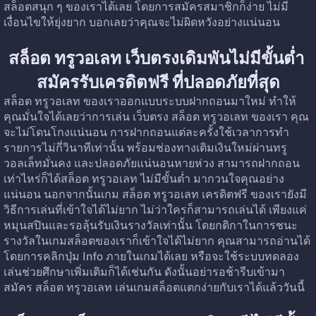
สล็อตสนุก ๆ ของเราได้เลย โดยการสมัครสมาชิกก็ง่าย ไม่มี
เงื่อนไขให้ยุ่งยาก บอกเลยว่าคุณจะไม่ผิดหวังอย่างแน่นอน
สล็อต ทรูวอเลท เว็บตรงเดิมพันไม่มีขั้นต่ำ 
สมัครรับเครดิตฟรี ที่ปลอดภัยที่สุด
สล็อต ทรูวอเลท ของเราออกแบบระบบฝากถอนมาใหม่ ทำให้
คุณมั่นใจได้เลยว่าการเล่น เว็บตรง สล็อต ทรูวอเลท ของเรา คุณ
จะไม่โดนโกงแน่นอน การฝากถอนแต่ละครั้งใช้เวลาการทำ
รายการไม่กี่วินาทีเท่านั้น พร้อมช่องทางเติมเงินใหม่ผ่านทรู
วอลเล็ทมั่นคง และปลอดภัยแน่นอนหายห่วง สามารถฝากถอน
เท่าไหร่ก็ได้สล็อต ทรูวอเลท ไม่มีขั้นต่ำ มากวนใจคุณอย่าง
แน่นอน นอกจากนั้นเกม สล็อต ทรูวอเลท เครดิตฟรี ของเรายังมี
วิธีการเล่นที่เข้าใจได้ไม่ยาก ไม่ว่าใครก็สามารถเล่นได้ เพียงแค่
หมุนสปินและรอลุ้นรับเงินรางวัลเท่านั้น โดยกติกาในการชนะ
รางวัลในเกมสล็อตของเราก็เข้าใจได้ไม่ยาก คุณสามารถอ่านได้
โดยการคลิกปุ่ม Info ภายในเกมได้เลย หรือจะใช้ระบบทดลอง
เล่นช่วยศึกษาเพิ่มเติมก็ได้เช่นกัน ดังนั้นอย่ารอช้ารีบเข้ามา 
สมัคร สล็อต ทรูวอเลท เล่นเกมสล็อตแตกง่ายกับเราได้แล้ววันนี้