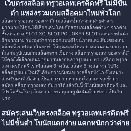
เว็บตรงสล็อต ทรูวอเลทเครดิตฟรี ไม่มีขั้น
ต่ำ แหล่งรวมเกมสล็อตมาใหม่ทั่วโลก
สล็อต ทรูวอเลท ของเรามีเกมสล็อตชั้นนำจากค่ายต่าง ๆ 
มากมายให้คุณได้เลือกเล่น โดยคัดสรรเกมสล็อตต่าง ๆ จากค่าย
ชั้นนำอย่าง SLOT XO, SLOT PG, JOKER SLOT และค่ายชั้นนำ
อีกมากมาย รับรองว่าการออกแบบดีไซน์ภาพและเสียงของเกม
สล็อตที่เราคัดมานั้นจะทำให้คุณหลงใหลอย่างแน่นอน นอกจาก
นั้นเกมรูปแบบเกมสล็อตจาก เว็บตรง สล็อต ทรูวอเลท ของเราก็มี
ให้คุณได้เลือกเล่นมากมายหลากหลายรูปแบบ ทาง สล็อต ทรูวอ
เลท เครดิตฟรี เรามีสล็อต 3 วงล้อ, สล็อต 5 วงล้อ รวมไปถึง
สล็อตรูปแบบใหม่ที่ได้รับความนิยมอย่างสล็อตบิงโก ซึ่งเหมาะ
สำหรับคนที่เบื่อง่ายเป็นอย่างมาก หากสนใจสามารถเข้ามา 
สมัคร สล็อต ทรูวอเลท กับเราได้แล้ววันนี้ มีโบนัสเครดิตฟรี และ
โปรโมชั่นอื่น ๆ อีกมากมายรอคุณอยู่ ดังนั้นห้ามพลาดเป็นอัน
ขาด
สมัครเล่นเว็บตรงสล็อต ทรูวอเลทเครดิตฟรี 
ไม่มีขั้นต่ำ โบนัสแตกง่าย แตกหนักกว่าค่าย