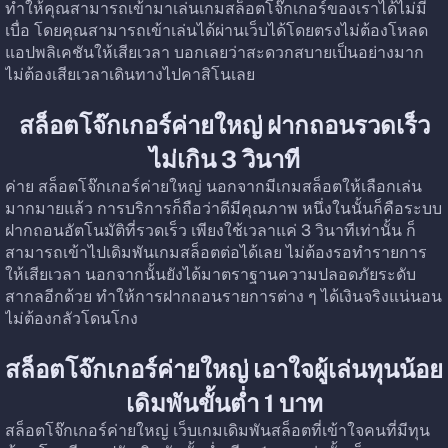
ทำให้คุณสามารถเข้ามาเล่นเกมสล็อตโจ๊กเกอร์ของเราได้ไม่มี
เบื่อ โดยคุณสามารถเข้าเล่นได้ผ่านเว็บได้โดยตรงไม่ต้องโหลด
แอปพลิเคชันให้เสียเวลา บอกเลยว่าสะดวกสบายเป็นอย่างมาก 
ไม่ต้องเสียเวลาเดินทางไปคาสิโนเลย
สล็อตโจ๊กเกอร์ค่ายใหญ่ ฝากถอนรวดเร็ว
ไม่เกิน 3 วินาที
ค่าย สล็อตโจ๊กเกอร์ค่ายใหญ่ นอกจากมีเกมสล็อตให้เลือกเล่น
มากมายแล้ว การบริการก็ถือว่าดีมีคุณภาพ หนึ่งในนั้นก็คือระบบ
ฝากถอนอัตโนมัติที่รวดเร็ว เพียงใช้เวลาแค่ 3 วินาทีเท่านั้น ก็
สามารถเข้าไปเดิมพันเกมสล็อตต่อได้เลย ไม่ต้องรอทำรายการ
ให้เสียเวลา นอกจากนั้นยังได้มาตราฐานความปลอดภัยระดับ
สากลอีกด้วย ทำให้การฝากถอนรายการต่าง ๆ 
ได้เงินจริงแน่นอน
ไม่ต้องกลัวโดนโกง
สล็อตโจ๊กเกอร์ค่ายใหญ่ เอาใจผู้เล่นทุนน้อย 
เดิมพันขั้นตํ่า 1 บาท
สล็อตโจ๊กเกอร์ค่ายใหญ่ เว็บเกมเดิมพันสล็อตที่เข้าใจคนที่มีทุน