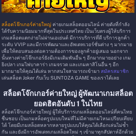
สล็อตโจ๊กเกอร์ค่ายใหญ่
ค่ายเกมสล็อตออนไลน์ ค่ายดังที่กำลัง
ได้รับความนิยมมากที่สุดในประเทศไทย เป็นเว็บตรงผู้ให้บริการ
เกมสล็อตแตกง่ายไม่ผ่านเอเย่นต์ มีการบริการที่ดี บริการลูกค้า
ระดับ VVIP และมีการพัฒนาและอัพเดทเวอร์ชั่นต่าง ๆ มากมาย 
เพื่อให้ตอบสนองต่อความต้องการของลูกค้าอยู่เสมอ นอกจาก
นั้นทางค่ายโจ๊กเกอร์ยังมีเกมเดิมพันอื่น ๆ อีกมากมายอย่าง เกม
ยิงปลา เกมไพ่บาคาร่า เกมจรวด และเกมคาสิโนอื่น ๆ อีก
มากมายให้คุณได้เล่น หากสนใจสามารถเข้ามา 
สมัครสมาชิก
เล่นสล็อต Joker กับเว็บ SUNTOZA GAME ของเราได้เลย
สล็อตโจ๊กเกอร์ค่ายใหญ่ ผู้พัฒนาเกมสล็อต
ยอดฮิตอันดับ 1 ในไทย
สล็อตโจ๊กเกอร์ค่ายใหญ่ ผู้ให้บริการเกมสล็อตออนไลน์ที่คนไทย
ชื่นชอบ เป็นเกมสล็อตรูปแบบใหม่ที่ไม่มีค่ายเกมไหนเปรียบเทียบ
ได้ โดยมีเกมสล็อตหลากหลายรูปแบบให้คุณได้เลือกเล่นไม่ซํ้า
กัน และยังมีการอัพเดทเกมสล็อตใหม่ ๆ เข้ามาทุกสัปดาห์อีกด้วย 