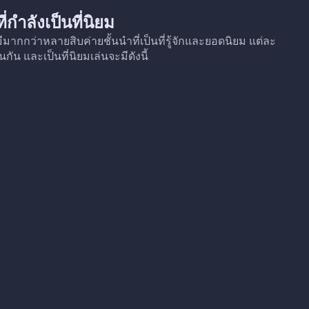
่กำลังเป็นที่นิยม
มากกว่าหลายสิบค่ายชั้นนำที่เป็นที่รู้จักและยอดนิยม แต่ละ
ัน และเป็นที่นิยมเล่นจะมีดังนี้ 