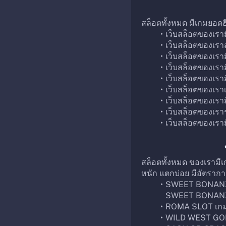
สล็อตทั้งหมด มีเกมยอดฮ
เว็บสล็อตของเรา
เว็บสล็อตของเราส
เว็บสล็อตของเรา
เว็บสล็อตของเรา
เว็บสล็อตของเรา
เว็บสล็อตของเราเ
เว็บสล็อตของเราม
เว็บสล็อตของเร
เว็บสล็อตของเรา
สล็อตทั้งหมด ของเรามีเก
หนัก แตกบ่อย มีอัตราการ
SWEET BONANZA 
SWEET BONANZA 
ROMA SLOT เกมนี
WILD WEST GOLD 