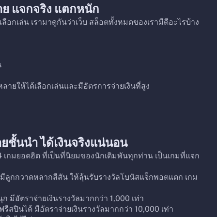
ง่าย แจกจริง แตกหนัก
ลือกเล่น เรามาดูกันว่าเว็บ สล็อตทั้งหมดของเรามีดีอะไรบ้าง
น
ลายให้ได้เลือกเล่นและมีอัตรการจ่ายเงินที่สูง
ยชั้นนำ ได้เงินจริงแน่นอน
กมยอดฮิต ที่เป็นที่นิยมของนักเดิมพันทุกท่าน เป็นเกมที่แจก
กกวาดหลากสีสัน ให้ลุ้นรับรางวัลโบนัสแจ็กพอตแตก เกม 
มีอัตราจ่ายเงินรางวัลมากกว่า 1,000 เท่า
นได้ มีอัตราจ่ายเงินรางวัลมากกว่า 10,000 เท่า