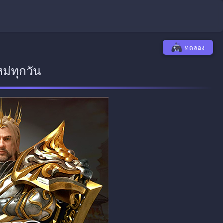
ทดลอง
ม่ทุกวัน