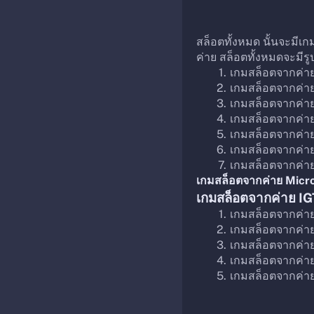
สล็อตทั้งหมด นั้นจะมีเก
ค่าย สล็อตทั้งหมดจะมีรู
เกมสล็อตจากค่า
เกมสล็อตจากค่าย
เกมสล็อตจากค่าย
เกมสล็อตจากค่าย 
เกมสล็อตจากค่า
เกมสล็อตจากค่
เกมสล็อตจากค่าย
เกมสล็อตจากค่าย Mic
เกมสล็อตจากค่าย IG
เกมสล็อตจากค่าย
เกมสล็อตจากค่าย
เกมสล็อตจากค่า
เกมสล็อตจากค่า
เกมสล็อตจากค่าย