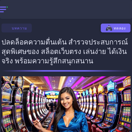
บทความ
ทดลอง
ปลดล็อคความตื่นเต้น สำรวจประสบการณ์
สุดพิเศษของ สล็อตเว็บตรง เล่นง่าย ได้เงิน
จริง พร้อมความรู้สึกสนุกสนาน