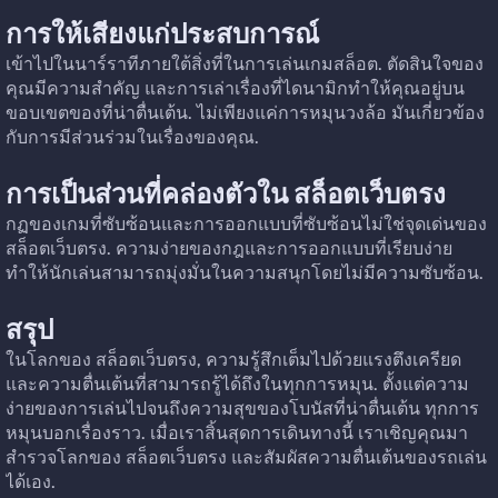
การให้เสียงแก่ประสบการณ์
เข้าไปในนาร์ราทีภายใต้สิ่งที่ในการเล่นเกมสล็อต. ตัดสินใจของ
คุณมีความสำคัญ และการเล่าเรื่องที่ไดนามิกทำให้คุณอยู่บน
ขอบเขตของที่น่าตื่นเต้น. ไม่เพียงแค่การหมุนวงล้อ มันเกี่ยวข้อง
กับการมีส่วนร่วมในเรื่องของคุณ.
การเป็นส่วนที่คล่องตัวใน สล็อตเว็บตรง
กฏของเกมที่ซับซ้อนและการออกแบบที่ซับซ้อนไม่ใช่จุดเด่นของ 
สล็อตเว็บตรง. ความง่ายของกฎและการออกแบบที่เรียบง่าย
ทำให้นักเล่นสามารถมุ่งมั่นในความสนุกโดยไม่มีความซับซ้อน.
สรุป
ในโลกของ สล็อตเว็บตรง, ความรู้สึกเต็มไปด้วยแรงตึงเครียด
และความตื่นเต้นที่สามารถรู้ได้ถึงในทุกการหมุน. ตั้งแต่ความ
ง่ายของการเล่นไปจนถึงความสุขของโบนัสที่น่าตื่นเต้น ทุกการ
หมุนบอกเรื่องราว. เมื่อเราสิ้นสุดการเดินทางนี้ เราเชิญคุณมา
สำรวจโลกของ สล็อตเว็บตรง และสัมผัสความตื่นเต้นของรถเล่น
ได้เอง.