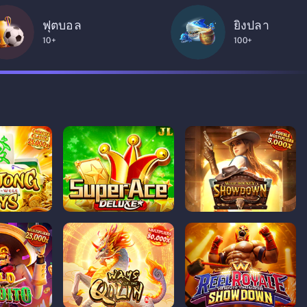
ฟุตบอล
ยิงปลา
10+
100+