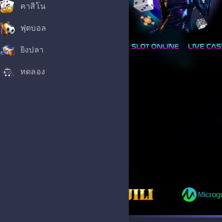
คาสิโน
ฟุตบอล
ยิงปลา
ทดลอง