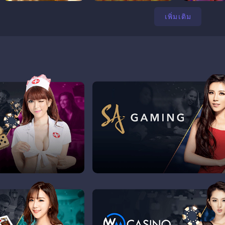
เพิ่มเติม