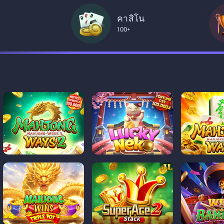
คาสิโน
100+