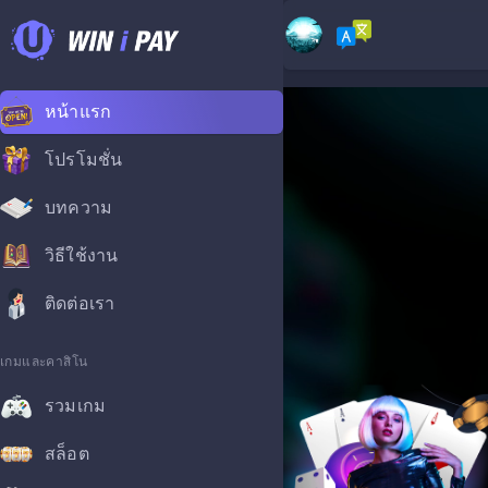
หน้าแรก
โปรโมชั่น
บทความ
วิธีใช้งาน
ติดต่อเรา
เกมและคาสิโน
รวมเกม
สล็อต