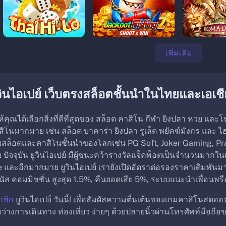
เพิ่มเติม
 ยูวินไอเปย์ เว็บตรงสล็อตชั้นนำในไทยและเอเชี
้คุณได้เลือกสิ่งที่ดีที่สุดของ สล็อต คาสิโน กีฬา ยิงปลา หวย และโบ
โนมากมาย เช่น สล็อต บาคาร่า ยิงปลา รูเล็ต พยัคฆ์มังกร และ ไฮโ
สล็อตและคาสิโนชั้นนำของโลกเช่น PG Soft, Joker Gaming, Pra
 ปัจจุบัน ยูวินไอเปย์ มีผู้ชนะคว้ารางวัลแจ็คพ็อตเป็นจำนวนมาก
และอีกมากมาย ยูวินไอเปย์ เรายังเปิดอัตราต่อรองราคาเดิมพันมา
บนัส คอมมิชชั่น สูงสุด 1.5%, คืนยอดเสีย 5%, ระบบแนะนำเพื่อนพ
าชิก
ยูวินไอเปย์ วันนี้! เพื่อสัมผัสความตื่นเต้นของเกมคาสิโนสดอ
่างการเดินทาง ท่องเที่ยว ง่ายๆ ด้วยปลายนิ้วผ่านโทรศัพท์มือถือ